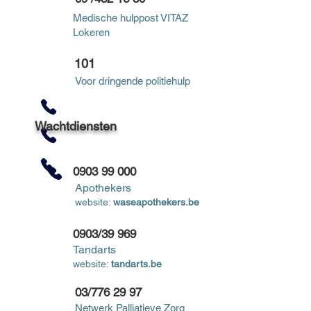
Medische hulppost VITAZ
Lokeren
101
Voor dringende politiehulp
Wachtdiensten
0903 99 000
Apothekers
website:
waseapoth
ekers.be
0903/39 969
Tandarts
website:
tandarts.b
e
03/776 29 97
Netwerk Palliatieve Zorg