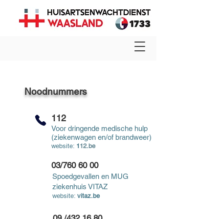
Noodnummers
112
Voor dringende medische hulp
(ziekenwagen en/of brandweer)
website:
1
12.
be
03/760 60 00
Spoedgevallen en MUG
ziekenhuis VITAZ
website:
vitaz.be
09 /432 16 80