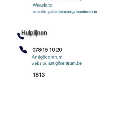
Waasland
website:
palliatievezorgvlaanderen.be
Hulplijnen
078/15 10 20
Antigifcentrum
website:
antigifcentrum.be
1813
Zelfmoordlijn
website:
zelfmoord1813.be
070/245 245
Druglijn
website:
druglijn.be